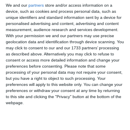
We and our
partners
store and/or access information on a
device, such as cookies and process personal data, such as
unique identifiers and standard information sent by a device for
Un’elaborazione grafica del progetto
personalised advertising and content, advertising and content
measurement, audience research and services development.
complessivo del Meis
With your permission we and our partners may use precise
geolocation data and identification through device scanning. You
may click to consent to our and our 1733 partners’ processing
Tutto il Pd ferrarese e nazionale contro le
as described above. Alternatively you may click to refuse to
“smentite che non smentiscono” del ministro
consent or access more detailed information and change your
alla cultura Alberto Bonisoli sulla vicenda
preferences before consenting.
Please note that some
processing of your personal data may not require your consent,
Meis, riprese a livello locale dal candidato
but you have a right to object to such processing. Your
sindaco della Lega Alan Fabbri. È una levata di
preferences will apply to this website only. You can change your
scudi generale quella nata all’interno del
preferences or withdraw your consent at any time by returning
to this site and clicking the "Privacy" button at the bottom of the
Partito Democratico dopo l’allarme lanciato
webpage.
dal sindaco Tagliani per l’annullamento del
finanziamento da 24,3 milioni per l’ultimo
lotto del Meis. E in particolare dopo la replica