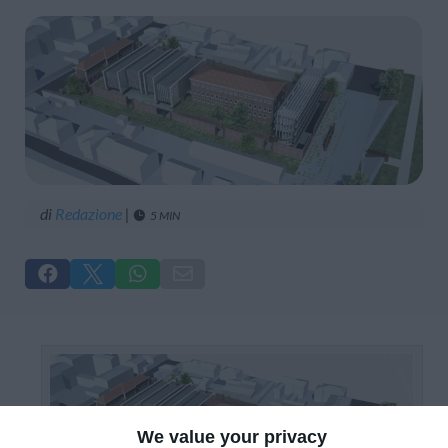
di
Redazione
|
5 MIN





We value your privacy