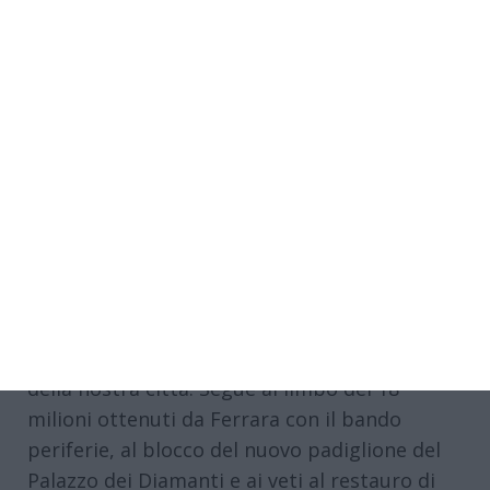
prende un impegno a ripristinare i fondi ma
siccome gli impegni politici lasciano il tempo
che trovano chiediamo di sapere: quando?
Con che tempi di erogazione? Su quale
capitolo di bilancio. Se ci saranno risposte
certe in tempi brevi si sarà rimediato ad un
grave errore, in caso contrario non si potrà
continuare con smentite che non
smentiscono”.
“Lo stop ai finanziamenti – secondo la
segretaria comunale del Pd Ilaria Bataldi- è
l’ennesima battuta di arresto per lo sviluppo
della nostra città. Segue al limbo dei 18
milioni ottenuti da Ferrara con il bando
periferie, al blocco del nuovo padiglione del
Palazzo dei Diamanti e ai veti al restauro di