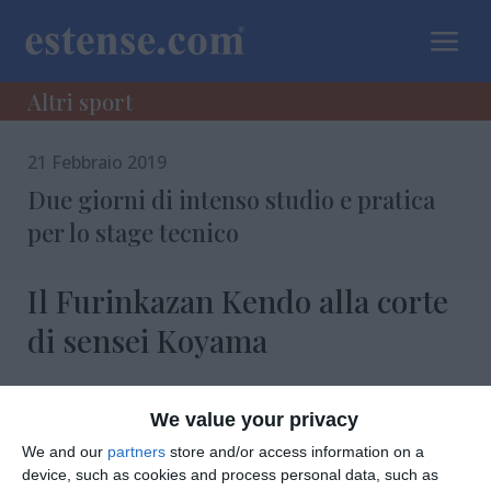
a
Altri sport
21 Febbraio 2019
Due giorni di intenso studio e pratica
per lo stage tecnico
Il Furinkazan Kendo alla corte
di sensei Koyama
We value your privacy
We and our
partners
store and/or access information on a
device, such as cookies and process personal data, such as