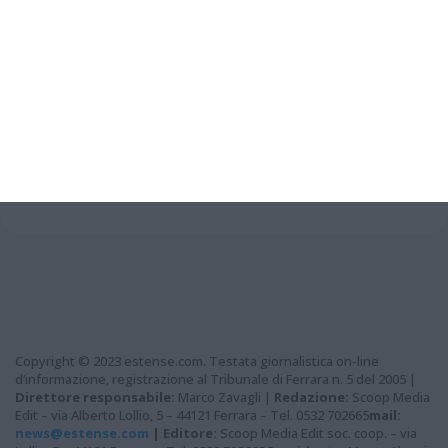
da Emilia Romagna, Veneto, Lombardia,
Marche e Piemonte.
Grazie per aver letto questo
articolo...
Copyright © 2023 estense.com. Testata giornalistica on-line
d’informazione, registrazione al Tribunale di Ferrara n. 5 del 2005 |
Direttore responsabile:
Marco Zavagli |
Redazione:
Scoop Media
Edit – via Alberto Lollio, 5 – 44121 Ferrara – Tel. 0532 702665
mail:
news@estense.com
|
Editore:
Scoop Media Edit soc. coop. – via