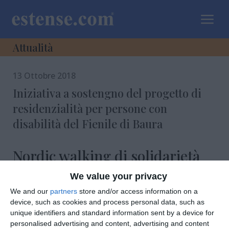
a
Attualità
13 Ottobre 2018
Iniziativa a sostengno del progetto di
residenzialità per persone con
disabilità del Fienile di Baura
Nordic walking di solidarietà
per il ‘Civico 77’
We value your privacy
We and our
partners
store and/or access information on a
device, such as cookies and process personal data, such as
unique identifiers and standard information sent by a device for
di
Redazione
|
1 MIN

personalised advertising and content, advertising and content