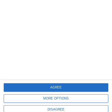
il Fienile di Baura dove la Cooperativa sociale
Integrazione Lavoro ha dato il via alla
ristrutturazione di un immobile ex
essiccatoio per la realizzazione di un
progetto di residenzialità e di laboratori
socio occupazionali rivolti a persone con
disabilità.
L’intero ricavato sarà devoluto al citato
progetto di residenzialità “Civico 77”.
AGREE
MORE OPTIONS
DISAGREE