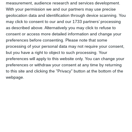
measurement, audience research and services development.
With your permission we and our partners may use precise




geolocation data and identification through device scanning. You
may click to consent to our and our 1733 partners’ processing
as described above. Alternatively you may click to refuse to
Sport e solidarietà si fonderanno, domenica
consent or access more detailed information and change your
preferences before consenting.
Please note that some
14 ottobre, in una simpatica iniziativa:
sulle
processing of your personal data may not require your consent,
Mura di Ferrara si svolgerà infatti una
but you have a right to object to such processing. Your
passeggiata ludico-motoria a favore di un
preferences will apply to this website only. You can change your
preferences or withdraw your consent at any time by returning
significativo progetto sociale. L’iniziativa si
to this site and clicking the "Privacy" button at the bottom of the
intitola “Sosteniamo il Civico 77 a passo di
webpage.
Nordic walking”.
Gli interessati si troveranno alle 9.30 presso
la Casa del Boia (sulla mura degli Angeli);
X
seguirà un giro con due possibili percorsi.
L’incontro si concluderà con un buffet presso