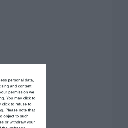
cess personal data,
tising and content,
your permission we
ng. You may click to
click to refuse to
ng.
Please note that
o object to such
ces or withdraw your