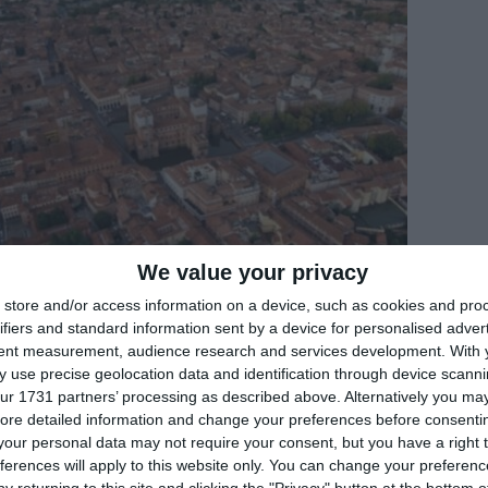
We value your privacy
ubblicate online le immagini delle bellezze
store and/or access information on a device, such as cookies and pro
ifiers and standard information sent by a device for personalised adver
condivisibili in tutto il mondo.
tent measurement, audience research and services development.
With 
 use precise geolocation data and identification through device scanni
 Romagna, che ha presentato ben 662
ur 1731 partners’ processing as described above. Alternatively you may 
te; cospicua anche la presenza del nostro
ore detailed information and change your preferences before consenti
our personal data may not require your consent, but you have a right t
progetto con 86 location, di cui 23 a Ferrara
ferences will apply to this website only. You can change your preferen
ompleto è disponibile sul sito