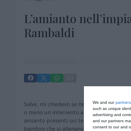
L’amianto nell’impia
Rambaldi




We and our
partners
Salve, mi chiedevo se nel centro sportivo 
such as unique ident
o meno un intervento a breve termine per s
advertising and con
amianto presenti sui tetti delle varie strut
and our partners may
consent to our and o
bambini che si allenano quotidianamente, 