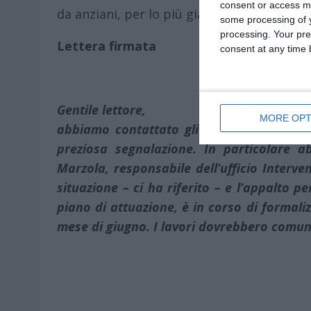
consent or access m
da anziani, per lo più già affetti da Morbo
some processing of y
processing. Your pre
Lettera firmata
consent at any time b
Gentile lettore,
MORE OPT
abbiamo contattato gli uffici competenti
preziosa segnalazione. In particolare a
Marzola, responsabile dell’ufficio Interve
situazione – ci ha riferito – e l’appalto pe
piano di attuazione, è in corso di formali
mese di giugno. I lavori dovrebbero comun