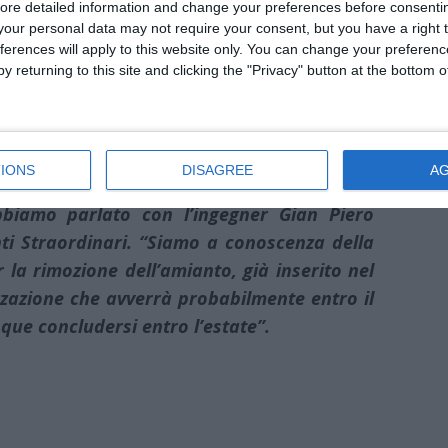
ore detailed information and change your preferences before consenti
 di Parkinson. Potreste interessarvi al caso?
our personal data may not require your consent, but you have a right t
ferences will apply to this website only. You can change your preferen
y returning to this site and clicking the "Privacy" button at the bottom
IONS
DISAGREE
A
 del Comune di Ferrara in merito alla sua
bbiamo parlato con l’ingegner Gian Piero
nti Straordinari. “Siamo a conoscenza della
r la rimozione dell’amianto, già inserito nel
zzazione che avverrà probabilmente entro il
que concludersi entro l’estate”.