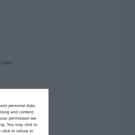
1 MIN
cess personal data,
tising and content,
your permission we
ng. You may click to
click to refuse to