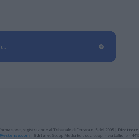
...
ormazione, registrazione al Tribunale di Ferrara n. 5 del 2005 |
Direttore
@estense.com
|
Editore:
Scoop Media Edit soc. coop. – via Lollio, 5 – 44