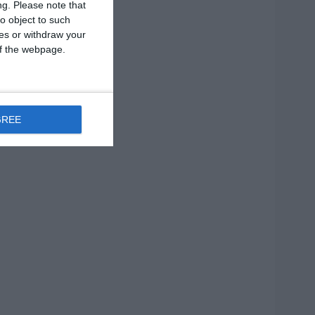
ng.
Please note that
o object to such
ces or withdraw your
 of the webpage.
GREE