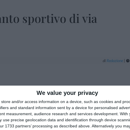
nto sportivo di via
di
Redazione
|

We value your privacy
store and/or access information on a device, such as cookies and pro
di Via Rambaldi (Zona Arginone) sia previsto
ifiers and standard information sent by a device for personalised adver
maltire gli innumerevoli quantitativi di
tent measurement, audience research and services development.
With 
ture. In quel centro sportivo ci sono dei
 use precise geolocation data and identification through device scanni
ur 1733 partners’ processing as described above. Alternatively you may 
senza contare le attività motorie praticate