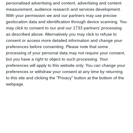
personalised advertising and content, advertising and content
measurement, audience research and services development.




With your permission we and our partners may use precise
geolocation data and identification through device scanning. You
may click to consent to our and our 1733 partners’ processing
Bondeno. A seguito del completamento delle
as described above. Alternatively you may click to refuse to
consent or access more detailed information and change your
verifiche da parte delle autorità competenti
preferences before consenting.
Please note that some
terminate pochi minuti fa, il gruppo tecnico
processing of your personal data may not require your consent,
della protezione civile ha rilevato danni
but you have a right to object to such processing. Your
preferences will apply to this website only. You can change your
all’intero corpo centrale della struttura
preferences or withdraw your consent at any time by returning
dell’ospedale Borselli di Bondeno,
to this site and clicking the "Privacy" button at the bottom of the
dichiarandolo inagibile, pertanto la direzione
webpage.
aziendale, in accordo con l’amministrazione
comunale di Bondeno, ha disposto la chiusura
temporanea del corpo centrale dello stesso
stabilimento, disponendo il trasferimento del
servizio Dialisi. La dialisi troverà accoglienza
X