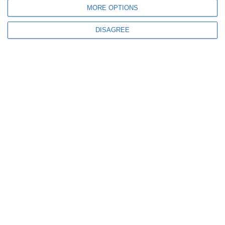
MORE OPTIONS
DISAGREE
Sono già terminate le operazioni di
trasferimento dei degenti della LPA
all’Ospedale Cento, grazie anche alla
collaborazione delle forze dell’esercito.
Grazie per aver letto questo