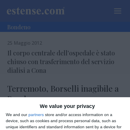
a
Bondeno
25 Maggio 2012
Il corpo centrale dell'ospedale è stato
chiuso con trasferimento del servizio
dialisi a Cona
Terremoto, Borselli inagibile a
Bondeno
We value your privacy
We and our
partners
store and/or access information on a
device, such as cookies and process personal data, such as
di
Redazione
|
1 MIN

unique identifiers and standard information sent by a device for