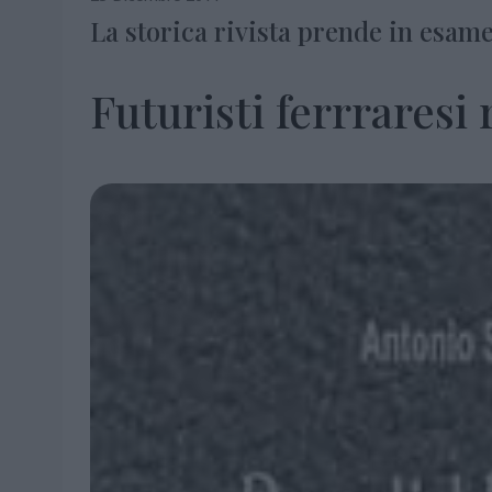
La storica rivista prende in esa
Futuristi ferrraresi