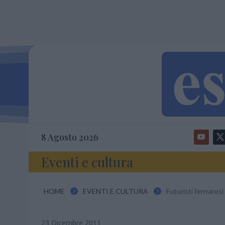
8 Agosto 2026
Eventi e cultura
HOME
EVENTI E CULTURA
Futuristi ferrrares


23 Dicembre 2011