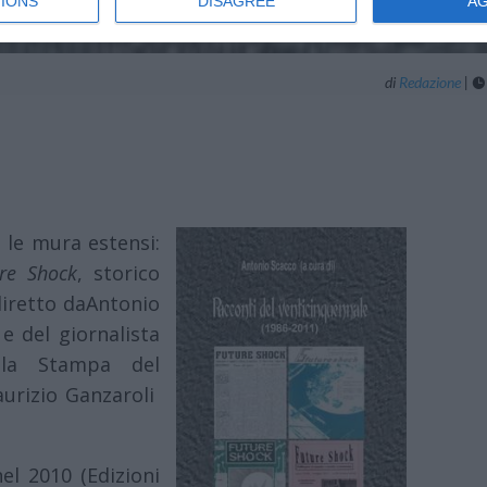
IONS
DISAGREE
A
di
Redazione
|

e le mura estensi:
re Shock
, storico
 diretto daAntonio
e del giornalista
Sala Stampa del
aurizio Ganzaroli
el 2010 (Edizioni