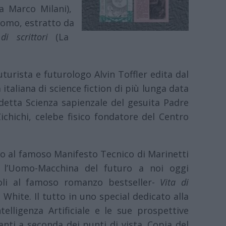
ta Marco Milani),
Uomo, estratto da
di scrittori
(La
uturista e futurologo Alvin Toffler edita dal
 italiana di science fiction di più lunga data
siddetta Scienza sapienzale del gesuita Padre
chichi, celebe fisico fondatore del Centro
 al famoso Manifesto Tecnico di Marinetti
 l’Uomo-Macchina del futuro a noi oggi
oli al famoso romanzo bestseller-
Vita di
White. Il tutto in uno special dedicato alla
telligenza Artificiale e le sue prospettive
anti a seconda dei punti di vista. Copia del