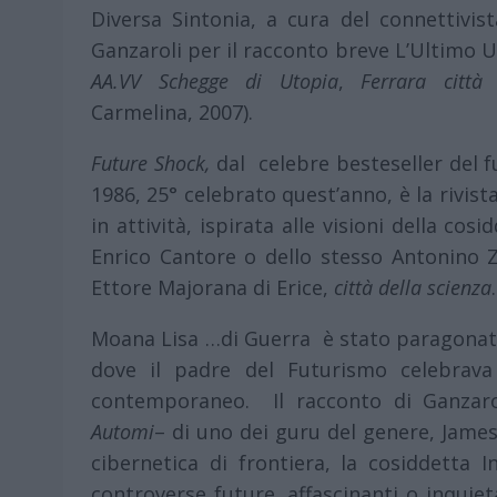
Diversa Sintonia, a cura del connettivis
Ganzaroli per il racconto breve L’Ultimo 
AA.VV Schegge di Utopia
,
Ferrara città 
Carmelina, 2007).
Future Shock,
dal celebre besteseller del f
1986, 25° celebrato quest’anno, è la rivista
in attività, ispirata alle visioni della co
Enrico Cantore o dello stesso Antonino Zi
Ettore Majorana di Erice,
città della scienza
.
Moana Lisa …di Guerra è stato paragonato
dove il padre del Futurismo celebrava
contemporaneo. Il racconto di Ganzar
Automi
– di uno dei guru del genere, James 
cibernetica di frontiera, la cosiddetta In
controverse future, affascinanti o inquiet