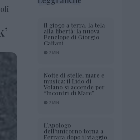
oli
Il giogo a terra, la tela
k’
alla libertà: la nuova
Penelope di Giorgio
Cattani
2 MIN
Notte di stelle, mare e
musica: il Lido di
Volano si accende per
“Incontri di Mare”
2 MIN
L’Apologo
dell’unicorno torna a
Ferrara dopo il viaggio