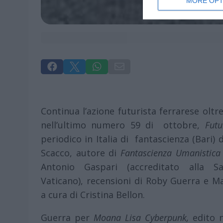
MORE OPT




Continua l’azione futurista ferrarese oltr
nell’ultimo numero 59 di ottobre,
Futu
periodico in Italia di fantascienza (Bari)
Scacco, autore di
Fantascienza Umanistica
Antonio Gaspari (accreditato alla 
Vaticano), recensioni di Roby Guerra e M
a cura di Cristina Bellon.
Guerra per
Moana Lisa Cyberpunk,
edito n