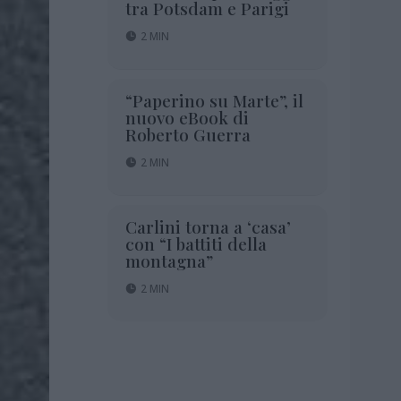
tra Potsdam e Parigi
2 MIN
“Paperino su Marte”, il
nuovo eBook di
Roberto Guerra
2 MIN
Carlini torna a ‘casa’
con “I battiti della
montagna”
2 MIN