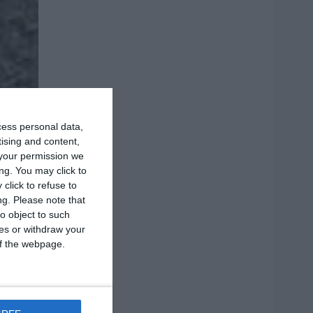
cess personal data,
tising and content,
your permission we
ng. You may click to
click to refuse to
ng.
Please note that
o object to such
ces or withdraw your
 of the webpage.