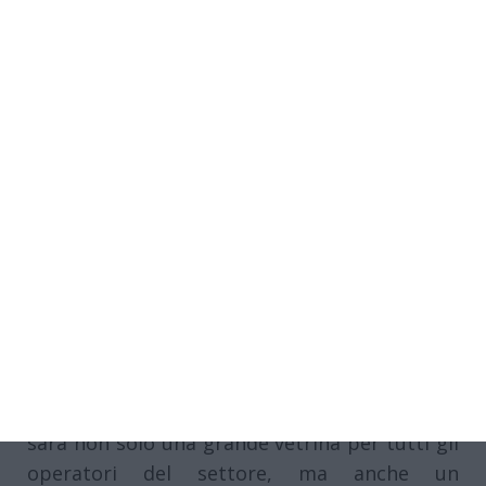
“Work on Work rappresenta un momento
fondamentale in cui il mondo del lavoro si
racconta attraverso una serie di attività,
pensate per far emergere le migliori pratiche
di gestione aziendale e i cambiamenti sempre
più evidenti che lo caratterizzano. L’evento
sarà non solo una grande vetrina per tutti gli
operatori del settore, ma anche un