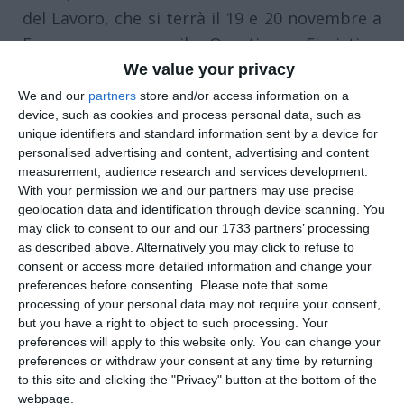
del Lavoro, che si terrà il 19 e 20 novembre a
Ferrara, presso il Quartiere Fieristico.
Istituzioni, aziende, università e società di
We value your privacy
servizi per il lavoro, la formazione e
We and our
partners
store and/or access information on a
device, such as cookies and process personal data, such as
l’orientamento si confronteranno per due
unique identifiers and standard information sent by a device for
giorni, dando vita a incontri, workshop,
personalised advertising and content, advertising and content
presentazioni di libri, appuntamenti
measurement, audience research and services development.
With your permission we and our partners may use precise
formativi, per creare e alimentare una
geolocation data and identification through device scanning. You
riflessione sul tema del lavoro, in continua
may click to consent to our and our 1733 partners’ processing
evoluzione e cambiamento.
as described above. Alternatively you may click to refuse to
consent or access more detailed information and change your
Cinque le aree tematiche dislocate all’interno
preferences before consenting.
Please note that some
processing of your personal data may not require your consent,
dei padiglioni del Quartiere Fieristico: Digital
but you have a right to object to such processing. Your
Leap (AI, cybersecurity e nuove professioni);
preferences will apply to this website only. You can change your
Green Shift (transizione ecologica e
preferences or withdraw your consent at any time by returning
to this site and clicking the "Privacy" button at the bottom of the
sostenibilità del lavoro); Inclusive Edge
webpage.