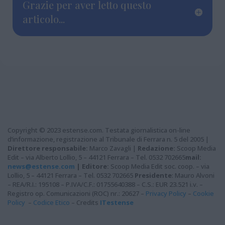
Grazie per aver letto questo
articolo...
Copyright © 2023 estense.com. Testata giornalistica on-line
d’informazione, registrazione al Tribunale di Ferrara n. 5 del 2005 |
Direttore responsabile:
Marco Zavagli |
Redazione:
Scoop Media
Edit – via Alberto Lollio, 5 – 44121 Ferrara – Tel. 0532 702665
mail:
news@estense.com
|
Editore:
Scoop Media Edit soc. coop. – via
Lollio, 5 – 44121 Ferrara – Tel. 0532 702665
Presidente
: Mauro Alvoni
– REA/R.I.: 195108 – P.IVA/C.F.: 01755640388 – C.S.: EUR 23.521 i.v. –
Registro op. Comunicazioni (ROC) nr.: 20627 –
Privacy Policy
–
Cookie
Policy
–
Codice Etico
– Credits
ITestense